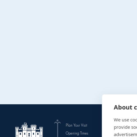
About c
We use coo
Plan Your Visit
The Gardens
provide so
Opening Times
Events
advertisem