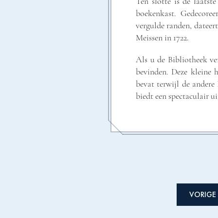
Ten slotte is de laatst
boekenkast. Gedecoree
vergulde randen, dateer
Meissen in 1722.
Als u de Bibliotheek ve
bevinden. Deze kleine 
bevat terwijl de andere 
biedt een spectaculair ui
VORIGE