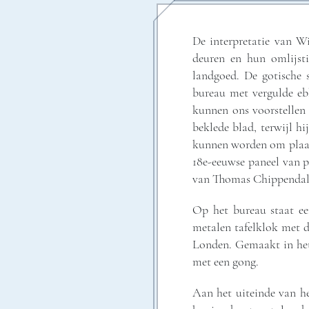
De interpretatie van Wi
deuren en hun omlijsti
landgoed. De gotische 
bureau met vergulde eb
kunnen ons voorstellen 
beklede blad, terwijl h
kunnen worden om plaats
18e-eeuwse paneel van p
van Thomas Chippendal
Op het bureau staat ee
metalen tafelklok met d
Londen. Gemaakt in het 
met een gong.
Aan het uiteinde van h