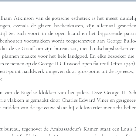
lliam Atkinson van de gotische esthetiek is het meest duideli
ngen, evenals de glazen boekenkasten, zijn allemaal gesnede
stijl zet zich voort in de open haard en het bijpassende part
benhouten voetstukken wordt toegeschreven aan George Bulloc
dat de 3e Graaf aan zijn bureau zat, met landschapsboeken ver
ij plannen maakte voor het hele landgoed. En elke bezoeker d
 te nemen op de George II Giltwood open fauteuil (circa 1740).
etit-point naaldwerk omgeven door gros-point uit de 19e eeuw, is
e.
n van de Engelse klokken van het paleis. Deze George III Sch
rie vlakken is gemaakt door Charles Edward Viner en gesigneerd 
midden van de 19e eeuw, slaat hij elk kwartier met acht belle
et bureau, tegenover de Ambassadeur’s Kamer, staat een Lou