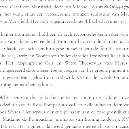
erste Graaf van Mansfield, door Jon Michael Rysbrack (1694-1770
bij het vuur, staat een vertederende bronzen sculptuur van Ma
van Mansfield. Het stuk is gegraveerd met ‘Elizabeth Anne 1977’.
 kamer domineren, huldigen de architectonische kenmerken van 
nt van elke glazen eenheid. Binnenin bevatten de planken al 
collectie van Britse en Europese porselein van de familie; waar
elsea, Derby en Worcester. Onder de vele uitzonderlijke stukken
 is. Het Appelgroene Gilt en Witte Theeservies van Sèvre
erd gecreëerd door arseen toe te voegen aan het groene pigment o
d te geven. Men gelooft dat Lodewijk XVI en de tweede Graaf 
oning het aan hem schonk.
ld in een van de slanke boekenkasten staan drie stukken roze
 deel uit van de Rose Pompadour-collectie die in het midden va
oor Sèvres. Het servies dankt zijn naam aan de roze grondkleur 
an Madame de Pompadour, minnares van koning Lodewijk XV 
fabriek. Het pigment, dat werd gemaakt met een basis van Cass