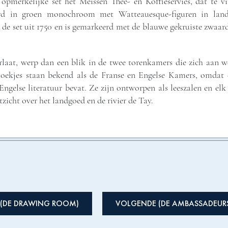
e opmerkelijke set het Meissen Thee- en Koffieservies, dat te 
rd in groen monochroom met Watteauesque-figuren in land
t de set uit 1750 en is gemarkeerd met de blauwe gekruiste zwaar
rlaat, werp dan een blik in de twee torenkamers die zich aan 
hoekjes staan bekend als de Franse en Engelse Kamers, omdat d
Engelse literatuur bevat. Ze zijn ontworpen als leeszalen en el
tzicht over het landgoed en de rivier de Tay.
 (DE DRAWING ROOM)
VOLGENDE (DE AMBASSADEUR