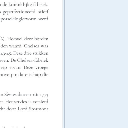
 de koninklijke fabriek.
geperfectioneerd, stierf
porseleingietvorm werd
/6). Hoewel deze borden
melden waard. Chelsea was
743-45. Deze drie stukken
ieven. De Chelsea-fabriek
erp ervan. Deze vroege
ontwerp nalatenschap die
 Sèvres dateert uit 1773
. Het servies is versierd
kocht door Lord Stormont