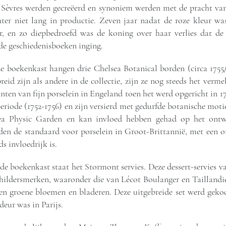
r Sèvres werden gecreëerd en synoniem werden met de pracht van
er niet lang in productie. Zeven jaar nadat de roze kleur was 
en zo diepbedroefd was de koning over haar verlies dat de 
de geschiedenisboeken inging.
 boekenkast hangen drie Chelsea Botanical borden (circa 1755
reid zijn als andere in de collectie, zijn ze nog steeds het ver
anten van fijn porselein in Engeland toen het werd opgericht in 1
eriode (1752-1756) en zijn versierd met gedurfde botanische mot
sea Physic Garden en kan invloed hebben gehad op het ontw
den de standaard voor porselein in Groot-Brittannië, met een 
s invloedrijk is.
 boekenkast staat het Stormont servies. Deze dessert-servies van
childersmerken, waaronder die van Lécot Boulanger en Taillandier
 en groene bloemen en bladeren. Deze uitgebreide set werd ge
deur was in Parijs.