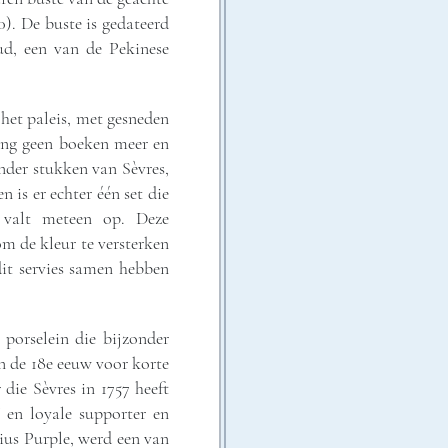
). De buste is gedateerd
ud, een van de Pekinese
het paleis, met gesneden
lang geen boeken meer en
onder stukken van Sèvres,
 is er echter één set die
s valt meteen op. Deze
m de kleur te versterken
dit servies samen hebben
 porselein die bijzonder
n de 18e eeuw voor korte
die Sèvres in 1757 heeft
en loyale supporter en
ius Purple, werd een van