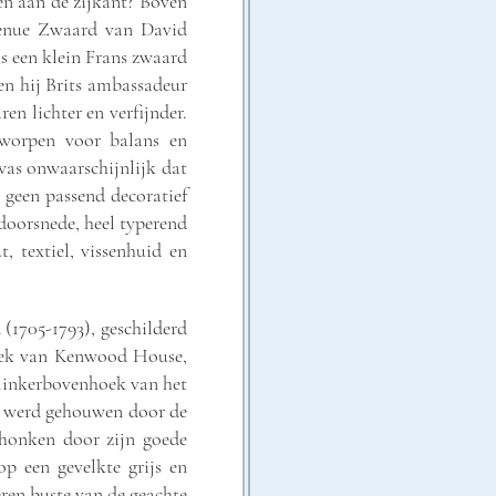
zen aan de zijkant? Boven
 Tenue Zwaard van David
is een klein Frans zwaard
en hij Brits ambassadeur
en lichter en verfijnder.
tworpen voor balans en
as onwaarschijnlijk dat
j geen passend decoratief
 doorsnede, heel typerend
, textiel, vissenhuid en
(1705-1793), geschilderd
heek van Kenwood House,
e linkerbovenhoek van het
ur werd gehouwen door de
chonken door zijn goede
op een gevelkte grijs en
ren buste van de geachte