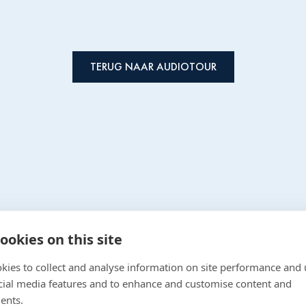
TERUG NAAR AUDIOTOUR
ookies on this site
kies to collect and analyse information on site performance and 
Gallery
cial media features and to enhance and customise content and
Work With Us
OPENING TIMES
ents.