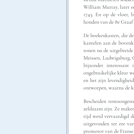
William Murray, later e
1743. En op de vloer, 
honden van de 8e Graaf 
De boekenkasten, die de
kantelen aan de bovenka
tonen nu de uitgebreide 
Meissen, Ludwigsburg, Ch
bijzonder interessant
ongebruikelijke kleur w
en het zijn levendighei
ontworpen, waarna de k
Bescheiden tentoongeste
zeldzaam zijn. Ze maken
tijd werd vervaardigd d
uitgevonden ter ere v
promotor van de Franse 