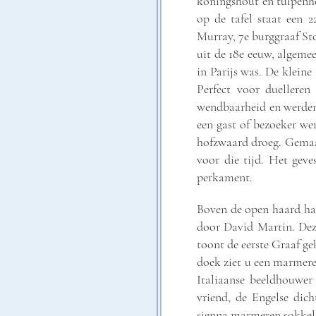
koningshout en tulpenhou
op de tafel staat een 
Murray, 7e burggraaf Sto
uit de 18e eeuw, algeme
in Parijs was. De kleine
Perfect voor duellere
wendbaarheid en werden
een gast of bezoeker wer
hofzwaard droeg. Gemaakt
voor die tijd. Het geve
perkament.
Boven de open haard han
door David Martin. Dez
toont de eerste Graaf ge
doek ziet u een marmere
Italiaanse beeldhouwer
vriend, de Engelse dich
sienna marmeren sokkel 