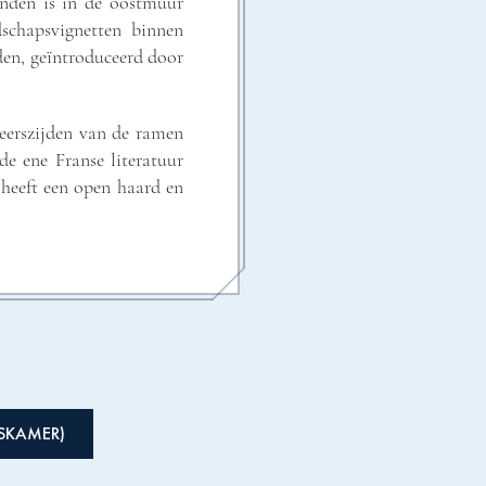
vinden is in de oostmuur
schapsvignetten binnen
den, geïntroduceerd door
weerszijden van de ramen
e ene Franse literatuur
k heeft een open haard en
SKAMER)