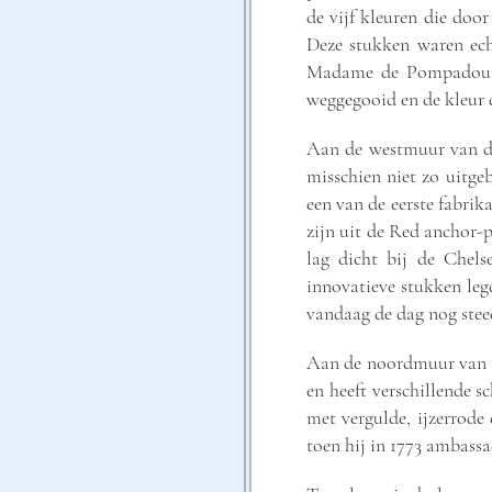
de vijf kleuren die doo
Deze stukken waren echt
Madame de Pompadour, 
weggegooid en de kleur 
Aan de westmuur van de
misschien niet zo uitgeb
een van de eerste fabrik
zijn uit de Red anchor-p
lag dicht bij de Chel
innovatieve stukken leg
vandaag de dag nog steed
Aan de noordmuur van de
en heeft verschillende s
met vergulde, ijzerrode
toen hij in 1773 ambassa