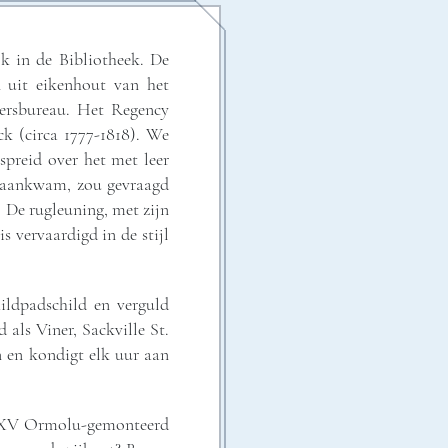
jk in de Bibliotheek. De
n uit eikenhout van het
nersbureau. Het Regency
k (circa 1777-1818). We
spreid over het met leer
ie aankwam, zou gevraagd
 De rugleuning, met zijn
 vervaardigd in de stijl
ildpadschild en verguld
als Viner, Sackville St.
n en kondigt elk uur aan
is XV Ormolu-gemonteerd