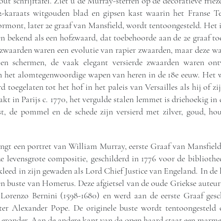
t schrijftafel. Ziet u de Murray-sterren op de decoratieve frie
22-karaats witgouden blad en gipsen kast waarin het Franse
rmont, later 2e graaf van Mansfield, wordt tentoongesteld. Het 
en bekend als een hofzwaard, dat toebehoorde aan de 2e graaf to
 zwaarden waren een evolutie van rapier zwaarden, maar deze war
n en schermen, de vaak elegant versierde zwaarden waren on
 het alomtegenwoordige wapen van heren in de 18e eeuw. Het w
d toegelaten tot het hof in het paleis van Versailles als hij of zi
 in Parijs c. 1770, het vergulde stalen lemmet is driehoekig in
st, de pommel en de schede zijn versierd met zilver, goud, hout
gt een portret van William Murray, eerste Graaf van Mansfield 
e levensgrote compositie, geschilderd in 1776 voor de bibliot
kleed in zijn gewaden als Lord Chief Justice van Engeland. In d
n buste van Homerus. Deze afgietsel van de oude Griekse aute
 Lorenzo Bernini (1598-1680) en werd aan de eerste Graaf ges
ter Alexander Pope. De originele buste wordt tentoongesteld 
eronder. Aan de andere kant van de open haard staat een marme