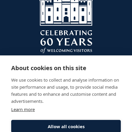
En regardant autour de la pièce, vous remarquerez
une variété d'objets d'art magnifiques. Comme de
nombreuses demeures ancestrales de la même
envergure que Scone, elle possède une vaste collection
de peintures. Veuillez demander à votre guide si vous
souhaitez en savoir plus sur l'une d'entre elles. Le
tableau le plus notable de la pièce est Le Reniement de
Saint Pierre par Gerard Seghers. C'est le plus grand
tableau, peint en 1620, et c'est le plus ancien tableau
du palais. Seghers était un adepte de la tradition de
About cookies on this site
Caravage, ce qui se voit dans son utilisation de la
lumière et de l'obscurité pour créer du drame et de la
We use cookies to collect and analyse information on
composition.
site performance and usage, to provide social media
features and to enhance and customise content and
À gauche de la porte menant à la Pièce d'Attente se
advertisements.
trouve un portrait de Marie de Modène par William
Wissing (1656-1687). Elle était la Reine Consort du
Learn more
Roi Jacques VII et II. Elle était la mère de Jacques
Plan Your Visit
Gardens
Work With Us
François Édouard Stuart, peut-être plus
Accessibility
Events
Privacy Policy
Allow all cookies
communément connu sous le nom du Vieux
The Palace
Stay
Sitemap