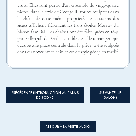
visite. Elles font partie d'un ensemble de vingt-quatre
pièces, dans le style de George II, toutes sculptées dans
le chêne de cette même propriété. Les coussins des
sièges affichent fièrement les trois étoiles Murray du
blason familial. Les chaises ont été fabriquées en 1842
par Ballingall de Perth. La table de salle à manger, qui
occupe une place centrale dans la pièce, a été sculptée
dans du noyer américain et est de style géorgien tardif.
Le service de table a également été utilisé lors de la
visite de la Reine Victoria. Il s'agit d’une partie du
service a dessert qui consiste de sept plats. Fabriqué
par le Royal Worcester au XVIIIe siècle et connu sous
le nom du motif Chamberlain d'après l'artiste qui a
PRÉCÉDENTE (INTRODUCTION AU PALAIS
SUIVANTE (LE
peint à la main chaque pièce. En plus de la porcelaine,
DE SCONE)
SALON)
le 4ième Comte a pris grand soin de sélectionner la
verrerie pour sa visite. Sa décision d'utiliser ces petits
verres en cristal était délibérée car il était bien connu
que la Reine Victoria ne tolérerait pas trop d’alcool
RETOUR À LA VISITE AUDIO
au dîner. Ces verres sont en cristal d’Edinbrugh