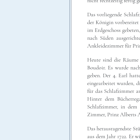
nicht rechtzeitig fertig 
Das vorliegende Schlafz
der Königin vorbereitet
im Erdgeschoss gebeten,
nach Süden ausgerich
Ankleidezimmer für Pri
Heute sind die Räume 
Boudoir. Es wurde nach
geben. Der 4. Earl hat
eingearbeitet wurden, d
für das Schlafzimmer a
Hinter dem Bücherrega
Schlafzimmer, in dem K
Zimmer, Prinz Alberts A
Das herausragendste Stü
aus dem Jahr 1722. Er w