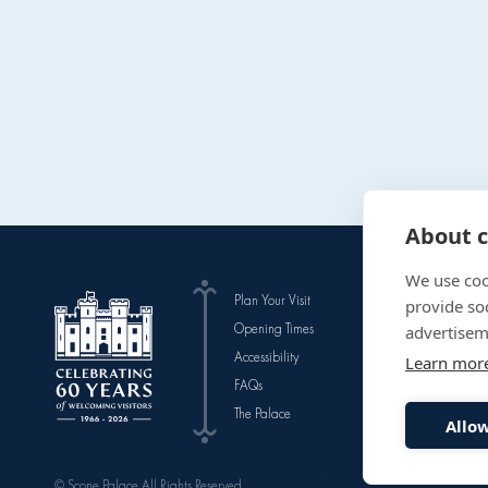
About c
We use coo
Plan Your Visit
The Gardens
provide so
Opening Times
Events
advertisem
Accessibility
News & Blog
Learn mor
FAQs
Eat
The Palace
Stay
Allow
© Scone Palace All Rights Reserved