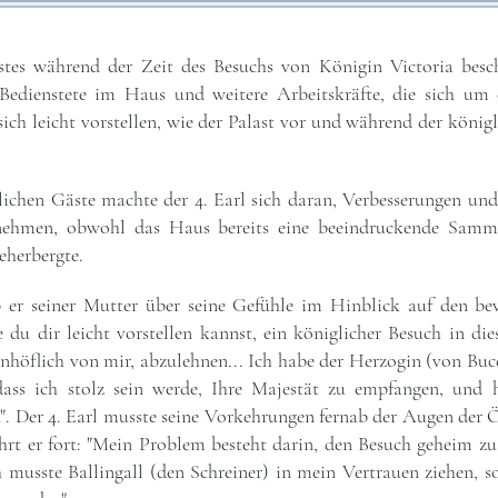
stes während der Zeit des Besuchs von Königin Victoria besch
8 Bedienstete im Haus und weitere Arbeitskräfte, die sich um
h leicht vorstellen, wie der Palast vor und während der königl
lichen Gäste machte der 4. Earl sich daran, Verbesserungen un
nehmen, obwohl das Haus bereits eine beeindruckende Samm
eherbergte.
 er seiner Mutter über seine Gefühle im Hinblick auf den be
ie du dir leicht vorstellen kannst, ein königlicher Besuch in di
nhöflich von mir, abzulehnen... Ich habe der Herzogin (von Bu
dass ich stolz sein werde, Ihre Majestät zu empfangen, und
 Der 4. Earl musste seine Vorkehrungen fernab der Augen der Öf
ährt er fort: "Mein Problem besteht darin, den Besuch geheim zu
h musste Ballingall (den Schreiner) in mein Vertrauen ziehen,