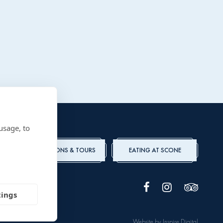
usage, to
ADMISSIONS & TOURS
EATING AT SCONE
tings
Website by
Inspire Digital