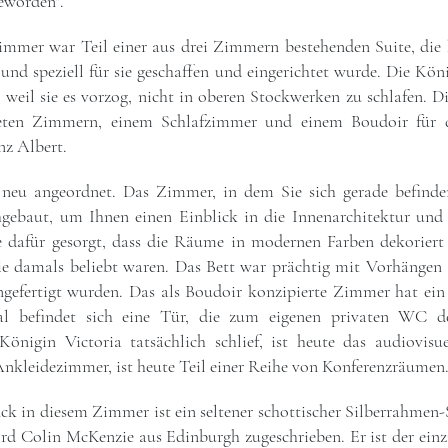
geworden".
immer war Teil einer aus drei Zimmern bestehenden Suite, die
 und speziell für sie geschaffen und eingerichtet wurde. Die K
 weil sie es vorzog, nicht in oberen Stockwerken zu schlafen. Di
teten Zimmern, einem Schlafzimmer und einem Boudoir für 
nz Albert.
neu angeordnet. Das Zimmer, in dem Sie sich gerade befinden
gebaut, um Ihnen einen Einblick in die Innenarchitektur und
te dafür gesorgt, dass die Räume in modernen Farben dekoriert
ie damals beliebt waren. Das Bett war prächtig mit Vorhängen au
ngefertigt wurden. Das als Boudoir konzipierte Zimmer hat ein
l befindet sich eine Tür, die zum eigenen privaten WC d
önigin Victoria tatsächlich schlief, ist heute das audiovisu
nkleidezimmer, ist heute Teil einer Reihe von Konferenzräumen
ck in diesem Zimmer ist ein seltener schottischer Silberrahmen-S
ird Colin McKenzie aus Edinburgh zugeschrieben. Er ist der einz