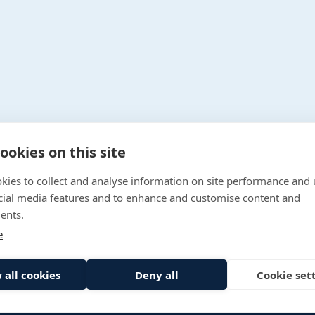
ookies on this site
kies to collect and analyse information on site performance and 
Gallery
cial media features and to enhance and customise content and
Work With Us
OPENING TIMES
ents.
Contact Us
e
Privacy Policy
Sitemap
 all cookies
Deny all
Cookie set