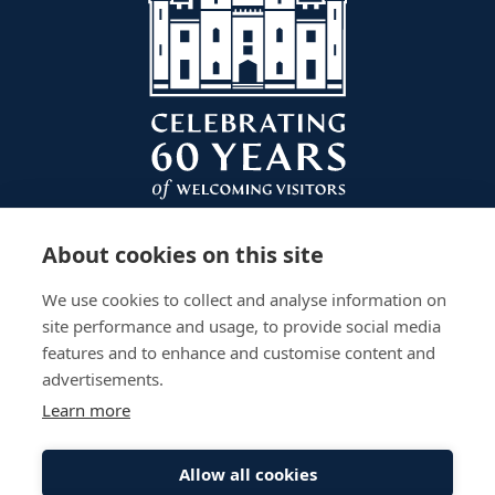
para ser coronado.
Al levantar la vista y observar las paredes de la
habitación se verá una variedad de hermosos
artefactos. Como muchas de las casas ancestrales
británicas, el Palacio de Scone tiene una vasta
colección de pinturas y para saber más sobre alguna
de ellas se recomienda preguntar al guía. El lienzo más
notable de la habitación es “La negación de San
Pedro” por Gerard Seghers. Fue pintado en 1620 y es
About cookies on this site
el cuadro más grande y antiguo del palacio. Seghers
fue seguidor de la tradición de Caravaggio, lo que se
We use cookies to collect and analyse information on
refleja en su uso de la luz y la oscuridad para crear
site performance and usage, to provide social media
emoción y composición.
features and to enhance and customise content and
advertisements.
Colgado a la izquierda de la puerta que conduce a la
Antesala hay un retrato de María de Módena por
Learn more
William Wissing (1656-1687). Ella fue la reina consorte
Plan Your Visit
Gardens
Work With Us
del rey Jacobo VII y II. Era madre de Jacobo
Accessibility
Events
Privacy Policy
Allow all cookies
Francisco Eduardo Estuardo, quizás más conocido
The Palace
Stay
Sitemap