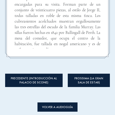
encargadas para su visita. Forman parte de un
conjunto de veinticuatro piezas, al estilo de Jorge II,
todas talladas en roble de esta misma finca. Los
cubreasientos acolchados muestran orgullosamente
las tres estrellas del escudo de la familia Murray. Las
sillas fueron hechas en 1842 por Ballingall de Perth. La
mesa del comedor, que ocupa el centro de la
habitación, fue tallada en nogal americano y es de
estilo georgiano tardío.
La vajilla sobre la mesa también fue utilizada durante
la visita de la reina Victoria. Los platos que se ven se
usaron para el postre (que formó parte de una cena
de siete platos), y fueron fabricados por Royal
PRECEDENTE (INTRODUCCIÓN AL
PROSSIMA (LA GRAN
Worcester en el siglo XVIII; el patrón se conoce como
PALACIO DE SCONE)
SALA DE ESTAR)
Chamberlain por el artista que pintó a mano cada
pieza. Además de la porcelana, el 4º Conde se
preocupó mucho por seleccionar la cristalería para su
visita. La decisión de usar estas copas de cristal tan
VOLVER A AUDIOGUÍA
pequeñas fue intencional por su parte, ya que era bien